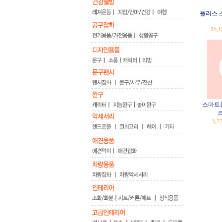
플러스 
15,
스마트폰
크
5,7