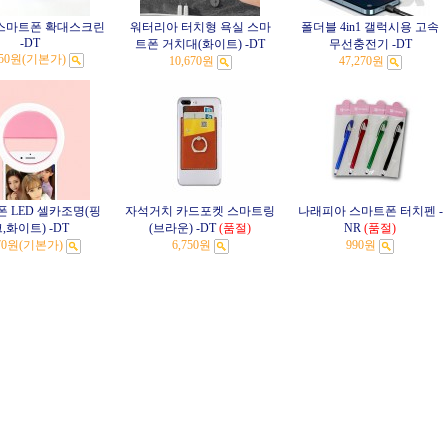
스마트폰 확대스크린
워터리아 터치형 욕실 스마
폴더블 4in1 갤럭시용 고속
-DT
트폰 거치대(화이트) -DT
무선충전기 -DT
150원
(기본가)
10,670원
47,270원
 LED 셀카조명(핑
자석거치 카드포켓 스마트링
나래피아 스마트폰 터치펜 -
,화이트) -DT
(브라운) -DT
(품절)
NR
(품절)
70원
(기본가)
6,750원
990원