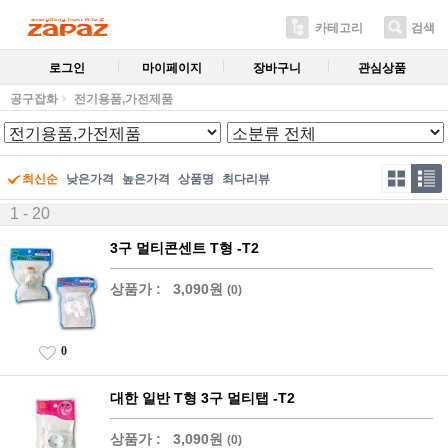
카테고리
검색
로그인
마이페이지
장바구니
관심상품
공구잡화
전기용품,가전제품
최신순
낮은가격
높은가격
상품명
최다리뷰
1 - 20
3구 멀티콘센트 T형 -T2
상품가 :
3,090원
(0)
0
대한 일반 T형 3구 멀티탭 -T2
상품가 :
3,090원
(0)