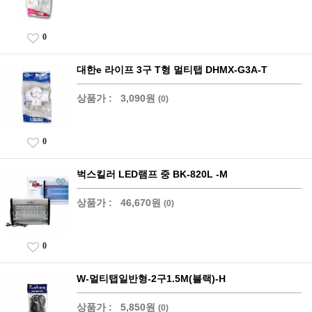
0
대한e 라이프 3구 T형 멀티탭 DHMX-G3A-T
상품가 :
3,090원
(0)
0
벅스킬러 LED램프 중 BK-820L -M
상품가 :
46,670원
(0)
0
W-멀티탭일반형-2구1.5M(블랙)-H
상품가 :
5,850원
(0)