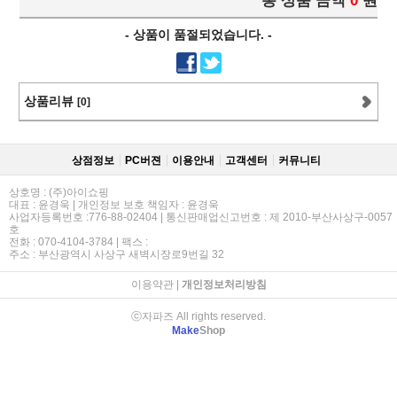
총 상품 금액
0
원
- 상품이 품절되었습니다. -
상품리뷰
[0]
상점정보
PC버젼
이용안내
고객센터
커뮤니티
상호명 : (주)아이쇼핑
대표 : 윤경욱 | 개인정보 보호 책임자 : 윤경욱
사업자등록번호 :776-88-02404 | 통신판매업신고번호 : 제 2010-부산사상구-0057
호
전화 : 070-4104-3784 | 팩스 :
주소 : 부산광역시 사상구 새벽시장로9번길 32
이용약관
|
개인정보처리방침
ⓒ자파즈 All rights reserved.
Make
Shop