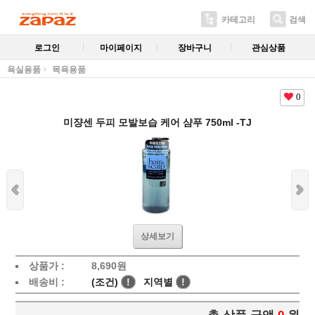
카테고리
검색
로그인
마이페이지
장바구니
관심상품
욕실용품
목욕용품
0
미쟝센 두피 모발보습 케어 샴푸 750ml -TJ
상세보기
상품가 :
8,690
원
배송비 :
(조건)
!
지역별
!